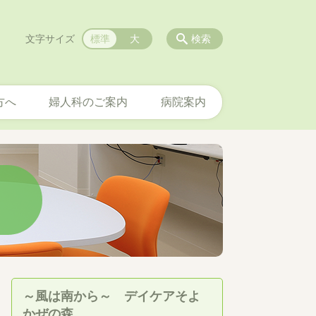
文字サイズ
標準
大
検索
方へ
婦人科のご案内
病院案内
～風は南から～ デイケアそよ
かぜの森