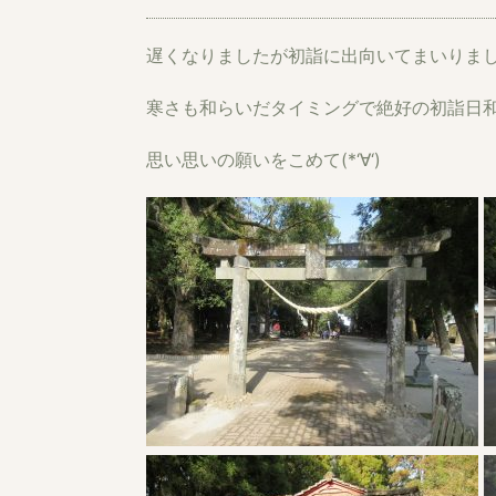
遅くなりましたが初詣に出向いてまいりました!
寒さも和らいだタイミングで絶好の初詣日和
思い思いの願いをこめて(*‘∀‘)