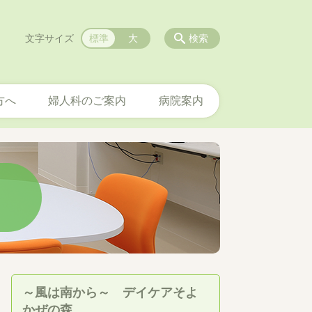
文字サイズ
標準
大
検索
方へ
婦人科のご案内
病院案内
～風は南から～ デイケアそよ
かぜの森