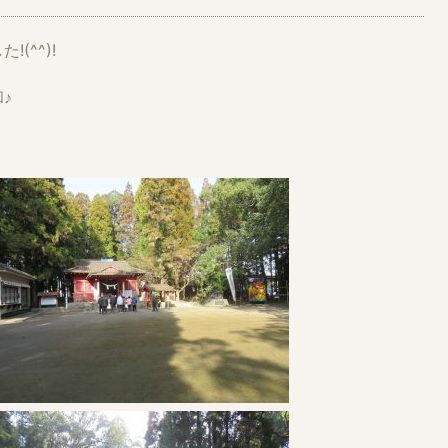
(^^)!
♪