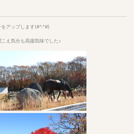
ップします(#^.^#)
こえ気分も高揚気味でした♪