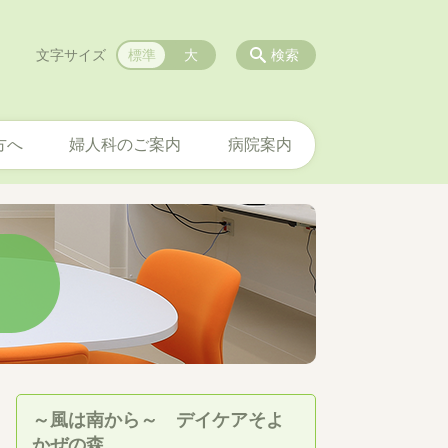
文字サイズ
標準
大
検索
方へ
婦人科のご案内
病院案内
～風は南から～ デイケアそよ
かぜの森