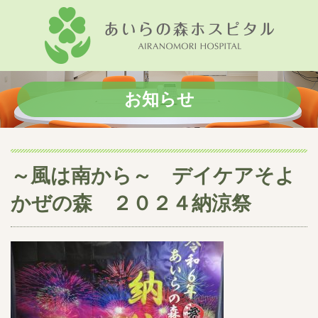
お知らせ
～風は南から～ デイケアそよ
かぜの森 ２０２４納涼祭