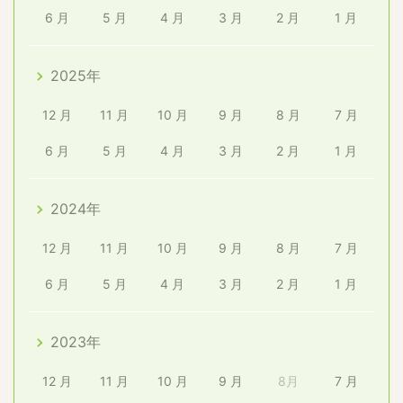
6 月
5 月
4 月
3 月
2 月
1 月
2025年
12 月
11 月
10 月
9 月
8 月
7 月
6 月
5 月
4 月
3 月
2 月
1 月
2024年
12 月
11 月
10 月
9 月
8 月
7 月
6 月
5 月
4 月
3 月
2 月
1 月
2023年
12 月
11 月
10 月
9 月
8月
7 月