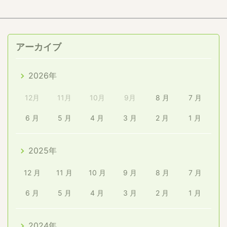
アーカイブ
2026年
12月
11月
10月
9月
8 月
7 月
6 月
5 月
4 月
3 月
2 月
1 月
2025年
12 月
11 月
10 月
9 月
8 月
7 月
6 月
5 月
4 月
3 月
2 月
1 月
2024年