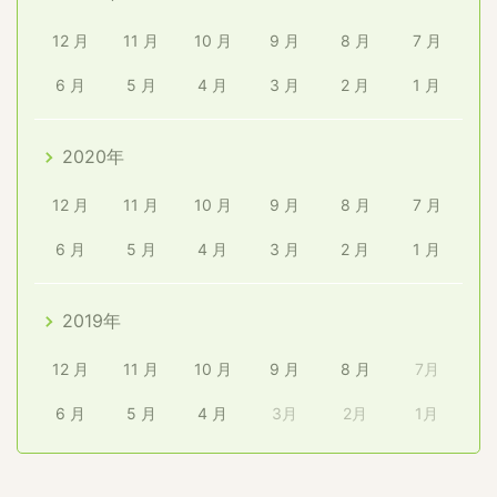
12 月
11 月
10 月
9 月
8 月
7 月
6 月
5 月
4 月
3 月
2 月
1 月
2020年
12 月
11 月
10 月
9 月
8 月
7 月
6 月
5 月
4 月
3 月
2 月
1 月
2019年
12 月
11 月
10 月
9 月
8 月
7月
6 月
5 月
4 月
3月
2月
1月