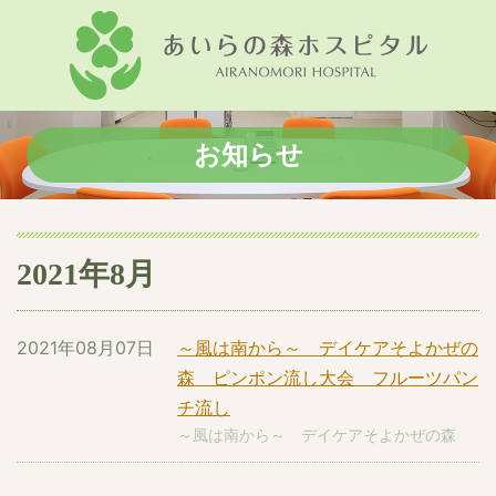
お知らせ
2021年8月
2021年08月07日
～風は南から～ デイケアそよかぜの
森 ピンポン流し大会 フルーツパン
チ流し
～風は南から～ デイケアそよかぜの森