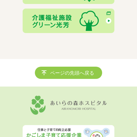
ページの先頭へ戻る