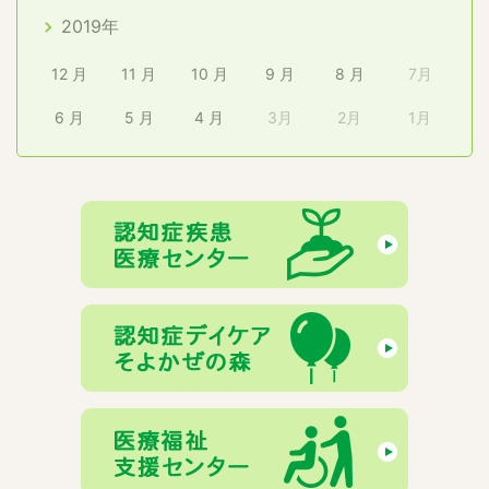
2019年
12 月
11 月
10 月
9 月
8 月
7月
6 月
5 月
4 月
3月
2月
1月