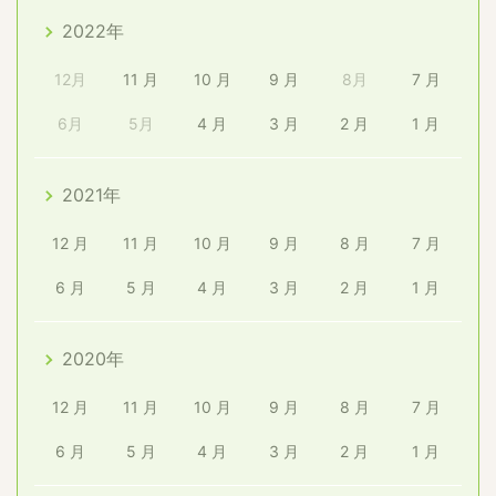
2022年
12月
11 月
10 月
9 月
8月
7 月
6月
5月
4 月
3 月
2 月
1 月
2021年
12 月
11 月
10 月
9 月
8 月
7 月
6 月
5 月
4 月
3 月
2 月
1 月
2020年
12 月
11 月
10 月
9 月
8 月
7 月
6 月
5 月
4 月
3 月
2 月
1 月