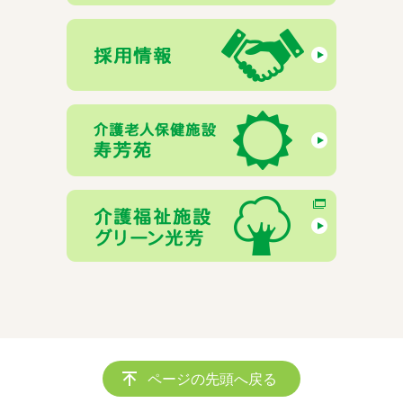
ページの先頭へ戻る