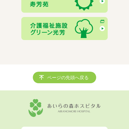
ページの先頭へ戻る