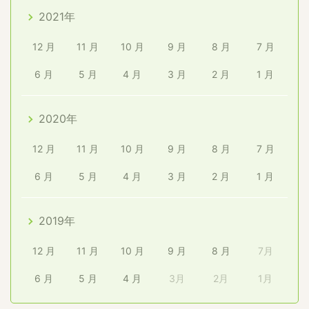
2021年
12 月
11 月
10 月
9 月
8 月
7 月
6 月
5 月
4 月
3 月
2 月
1 月
2020年
12 月
11 月
10 月
9 月
8 月
7 月
6 月
5 月
4 月
3 月
2 月
1 月
2019年
12 月
11 月
10 月
9 月
8 月
7月
6 月
5 月
4 月
3月
2月
1月