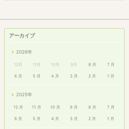
アーカイブ
2026年
12月
11月
10月
9月
8 月
7 月
6 月
5 月
4 月
3 月
2 月
1 月
2025年
12 月
11 月
10 月
9 月
8 月
7 月
6 月
5 月
4 月
3 月
2 月
1 月