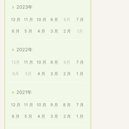
2023年
12 月
11 月
10 月
9 月
8月
7 月
6 月
5 月
4 月
3 月
2 月
1月
2022年
12月
11 月
10 月
9 月
8月
7 月
6月
5月
4 月
3 月
2 月
1 月
2021年
12 月
11 月
10 月
9 月
8 月
7 月
6 月
5 月
4 月
3 月
2 月
1 月