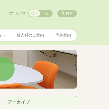
文字サイズ
標準
大
検索
方へ
婦人科のご案内
病院案内
アーカイブ