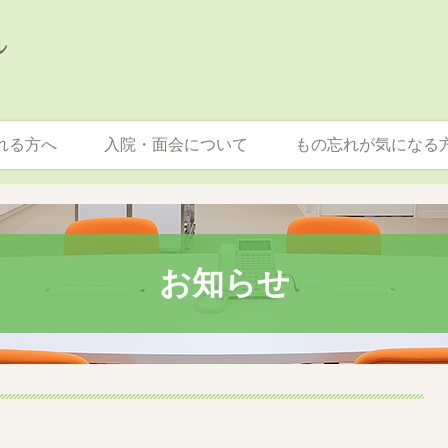
れる方へ
入院・面会について
もの忘れが気になる
お知らせ